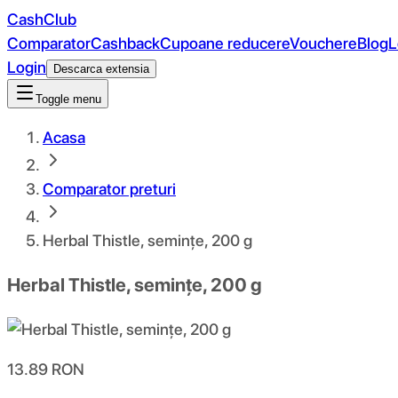
CashClub
Comparator
Cashback
Cupoane reducere
Vouchere
Blog
L
Login
Descarca extensia
Toggle menu
Acasa
Comparator preturi
Herbal Thistle, semințe, 200 g
Herbal Thistle, semințe, 200 g
13.89
RON