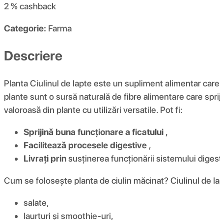
2 %
cashback
Categorie:
Farma
Descriere
Planta Ciulinul de lapte este un supliment alimentar ca
plante sunt o sursă naturală de fibre alimentare care sprij
valoroasă din plante cu utilizări versatile. Pot fi:
Sprijină buna funcționare a ficatului
,
Facilitează procesele digestive
,
Livrați prin
susținerea funcționării sistemului digest
Cum se folosește planta de ciulin măcinat? Ciulinul de lap
salate,
Iaurturi și smoothie-uri,