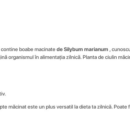
re contine boabe macinate
de Silybum marianum
, cunoscu
ină organismul în alimentația zilnică. Planta de ciulin măci
iv.
te măcinat este un plus versatil la dieta ta zilnică. Poate 