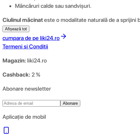
Mâncăruri calde sau sandvișuri.
Ciulinul măcinat
este o modalitate naturală de a sprijini b
Afișează tot
cumpara de pe
liki24.ro
Termeni si Conditii
Magazin:
liki24.ro
Cashback:
2 %
Abonare newsletter
Abonare
Aplicație de mobil