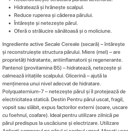
Hidratează și hrănește scalpul.
Reduce ruperea și căderea părului.
Întărește și netezește părul.
Oferă o strălucire sănătoasă și o moliciune.
Ingrediente active Secale Cereale (secară) – întărește
și reconstruiește structura părului. Miere (mel) – are
proprietăți hidratante, antiinflamatorii și regenerante.
Pantenol (provitamina B5) – hidratează, netezește și
calmează iritațiile scalpului. Glicerină – ajută la
menținerea unui nivel adecvat de hidratare.
Polyquaternium-7 – netezește părul și îl protejează de
electricitatea statică. Destin Pentru părul uscat, fragil,
vopsit sau slăbit, expus factorilor externi (soare, uscare
cu foehnul, coafare). Ideal pentru utilizare zilnică pe
părul predispus la uscăciune și electrizare. Utilizare
Aplicați șamponul pe părul și scalpul umed. Masați ușor