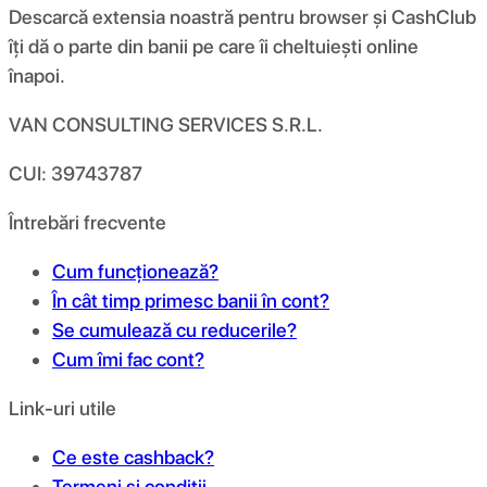
Descarcă extensia noastră pentru browser și CashClub
îți dă o parte din banii pe care îi cheltuiești online
înapoi.
VAN CONSULTING SERVICES S.R.L.
CUI: 39743787
Întrebări frecvente
Cum funcționează?
În cât timp primesc banii în cont?
Se cumulează cu reducerile?
Cum îmi fac cont?
Link-uri utile
Ce este cashback?
Termeni și condiții