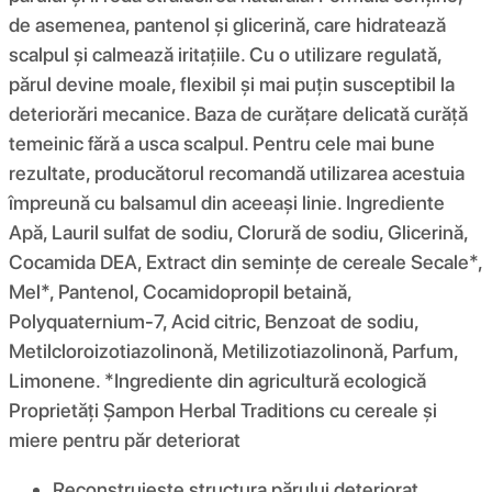
de asemenea, pantenol și glicerină, care hidratează
scalpul și calmează iritațiile. Cu o utilizare regulată,
părul devine moale, flexibil și mai puțin susceptibil la
deteriorări mecanice. Baza de curățare delicată curăță
temeinic fără a usca scalpul. Pentru cele mai bune
rezultate, producătorul recomandă utilizarea acestuia
împreună cu balsamul din aceeași linie. Ingrediente
Apă, Lauril sulfat de sodiu, Clorură de sodiu, Glicerină,
Cocamida DEA, Extract din semințe de cereale Secale*,
Mel*, Pantenol, Cocamidopropil betaină,
Polyquaternium-7, Acid citric, Benzoat de sodiu,
Metilcloroizotiazolinonă, Metilizotiazolinonă, Parfum,
Limonene. *Ingrediente din agricultură ecologică
Proprietăți Șampon Herbal Traditions cu cereale și
miere pentru păr deteriorat
Reconstruiește structura părului deteriorat.