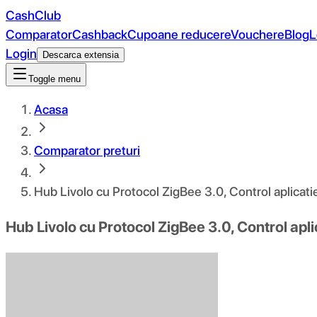
CashClub
Comparator
Cashback
Cupoane reducere
Vouchere
Blog
L
Login
Descarca extensia
Toggle menu
Acasa
Comparator preturi
Hub Livolo cu Protocol ZigBee 3.0, Control aplicat
Hub Livolo cu Protocol ZigBee 3.0, Control ap