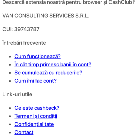
Descarcă extensia noastră pentru browser și CashClub îți d
VAN CONSULTING SERVICES S.R.L.
CUI: 39743787
Întrebări frecvente
Cum funcționează?
În cât timp primesc banii în cont?
Se cumulează cu reducerile?
Cum îmi fac cont?
Link-uri utile
Ce este cashback?
Termeni și condiții
Confidențialitate
Contact