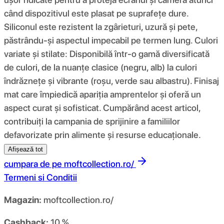
când dispozitivul este plasat pe suprafețe dure.
Siliconul este rezistent la zgârieturi, uzură și pete,
păstrându-și aspectul impecabil pe termen lung. Culori
variate și stilate: Disponibilă într-o gamă diversificată
de culori, de la nuanțe clasice (negru, alb) la culori
îndrăznețe și vibrante (roșu, verde sau albastru). Finisaj
mat care împiedică apariția amprentelor și oferă un
aspect curat și sofisticat. Cumpărând acest articol,
contribuiți la campania de sprijinire a familiilor
defavorizate prin alimente și resurse educaționale.
Afișează tot
cumpara de pe
moftcollection.ro/
Termeni si Conditii
Magazin:
moftcollection.ro/
Cashback:
10 %