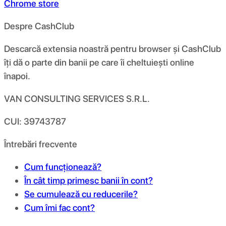
Chrome store
Despre CashClub
Descarcă extensia noastră pentru browser și CashClub
îți dă o parte din banii pe care îi cheltuiești online
înapoi.
VAN CONSULTING SERVICES S.R.L.
CUI: 39743787
Întrebări frecvente
Cum funcționează?
În cât timp primesc banii în cont?
Se cumulează cu reducerile?
Cum îmi fac cont?