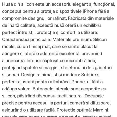
Husa din silicon este un accesoriu elegant și funcțional,
conceput pentru a proteja dispozitivele iPhone fără a
compromite designul lor rafinat. Fabricată din materiale
de înaltă calitate, această husă oferă un echilibru
perfect între stil, protecție și confort la utilizare.
Caracteristici principale: Materiale premium: Silicon
moale, cu un finisaj mat, care se simte plăcut la
atingere și oferă o aderență excelentă, prevenind
alunecarea. Interior căptușit cu microfibră fină,
protejând spatele și marginile telefonului de zgârieturi
și șocuri. Design minimalist și modern: Subțire și
perfect ajustată pentru a îmbrăca iPhone-ul fără a
adăuga volum. Butoanele laterale sunt acoperite cu
silicon, păstrând răspunsul tactil natural. Decupaje
precise pentru accesul la porturi, cameră și difuzoare,
asigurând o utilizare facilă. Protecție optimă: Margini
ușor ridicate pentru a proteja ecranul și camera atunci