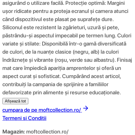
asigurând o utilizare facilă. Protecție optimă: Margini
ușor ridicate pentru a proteja ecranul și camera atunci
când dispozitivul este plasat pe suprafețe dure.
Siliconul este rezistent la zgârieturi, uzură și pete,
păstrându-și aspectul impecabil pe termen lung. Culori
variate și stilate: Disponibilă într-o gamă diversificată
de culori, de la nuanțe clasice (negru, alb) la culori
îndrăznețe și vibrante (roșu, verde sau albastru). Finisaj
mat care împiedică apariția amprentelor și oferă un
aspect curat și sofisticat. Cumpărând acest articol,
contribuiți la campania de sprijinire a familiilor
defavorizate prin alimente și resurse educaționale.
Afișează tot
cumpara de pe
moftcollection.ro/
Termeni si Conditii
Magazin:
moftcollection.ro/