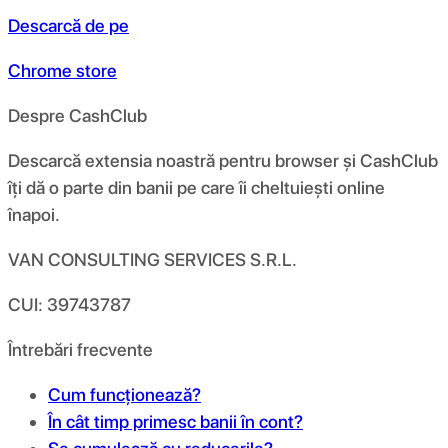
Descarcă de pe
Chrome store
Despre CashClub
Descarcă extensia noastră pentru browser și CashClub
îți dă o parte din banii pe care îi cheltuiești online
înapoi.
VAN CONSULTING SERVICES S.R.L.
CUI: 39743787
Întrebări frecvente
Cum funcționează?
În cât timp primesc banii în cont?