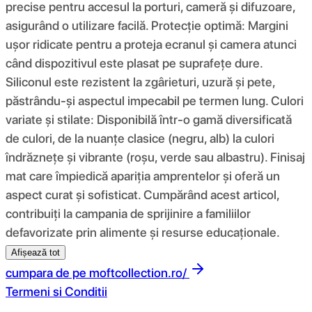
precise pentru accesul la porturi, cameră și difuzoare,
asigurând o utilizare facilă. Protecție optimă: Margini
ușor ridicate pentru a proteja ecranul și camera atunci
când dispozitivul este plasat pe suprafețe dure.
Siliconul este rezistent la zgârieturi, uzură și pete,
păstrându-și aspectul impecabil pe termen lung. Culori
variate și stilate: Disponibilă într-o gamă diversificată
de culori, de la nuanțe clasice (negru, alb) la culori
îndrăznețe și vibrante (roșu, verde sau albastru). Finisaj
mat care împiedică apariția amprentelor și oferă un
aspect curat și sofisticat. Cumpărând acest articol,
contribuiți la campania de sprijinire a familiilor
defavorizate prin alimente și resurse educaționale.
Afișează tot
cumpara de pe
moftcollection.ro/
Termeni si Conditii