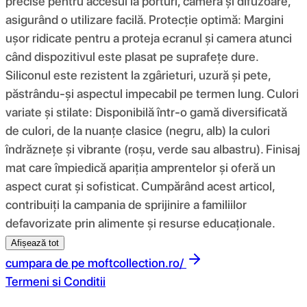
precise pentru accesul la porturi, cameră și difuzoare,
asigurând o utilizare facilă. Protecție optimă: Margini
ușor ridicate pentru a proteja ecranul și camera atunci
când dispozitivul este plasat pe suprafețe dure.
Siliconul este rezistent la zgârieturi, uzură și pete,
păstrându-și aspectul impecabil pe termen lung. Culori
variate și stilate: Disponibilă într-o gamă diversificată
de culori, de la nuanțe clasice (negru, alb) la culori
îndrăznețe și vibrante (roșu, verde sau albastru). Finisaj
mat care împiedică apariția amprentelor și oferă un
aspect curat și sofisticat. Cumpărând acest articol,
contribuiți la campania de sprijinire a familiilor
defavorizate prin alimente și resurse educaționale.
Afișează tot
cumpara de pe
moftcollection.ro/
Termeni si Conditii