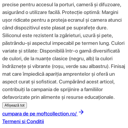
precise pentru accesul la porturi, cameră și difuzoare,
asigurând o utilizare facilă. Protecție optimă: Margini
ușor ridicate pentru a proteja ecranul și camera atunci
când dispozitivul este plasat pe suprafețe dure.
Siliconul este rezistent la zgârieturi, uzură și pete,
păstrându-și aspectul impecabil pe termen lung. Culori
variate și stilate: Disponibilă într-o gamă diversificată
de culori, de la nuanțe clasice (negru, alb) la culori
îndrăznețe și vibrante (roșu, verde sau albastru). Finisaj
mat care împiedică apariția amprentelor și oferă un
aspect curat și sofisticat. Cumpărând acest articol,
contribuiți la campania de sprijinire a familiilor
defavorizate prin alimente și resurse educaționale.
Afișează tot
cumpara de pe
moftcollection.ro/
Termeni si Conditii