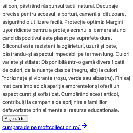
silicon, păstrând răspunsul tactil natural. Decupaje
precise pentru accesul la porturi, cameră și difuzoare,
asigurând o utilizare facilă. Protecție optimă: Margini
ușor ridicate pentru a proteja ecranul și camera atunci
când dispozitivul este plasat pe suprafețe dure.
Siliconul este rezistent la zgârieturi, uzură și pete,
păstrându-și aspectul impecabil pe termen lung. Culori
variate și stilate: Disponibilă într-o gamă diversificată
de culori, de la nuanțe clasice (negru, alb) la culori
îndrăznețe și vibrante (roșu, verde sau albastru). Finisaj
mat care împiedică apariția amprentelor și oferă un
aspect curat și sofisticat. Cumpărând acest articol,
contribuiți la campania de sprijinire a familiilor
defavorizate prin alimente și resurse educaționale.
Afișează tot
cumpara de pe
moftcollection.ro/