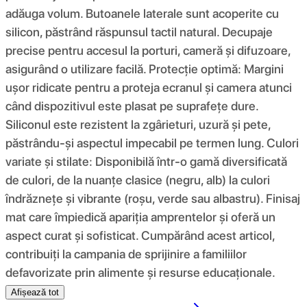
adăuga volum. Butoanele laterale sunt acoperite cu
silicon, păstrând răspunsul tactil natural. Decupaje
precise pentru accesul la porturi, cameră și difuzoare,
asigurând o utilizare facilă. Protecție optimă: Margini
ușor ridicate pentru a proteja ecranul și camera atunci
când dispozitivul este plasat pe suprafețe dure.
Siliconul este rezistent la zgârieturi, uzură și pete,
păstrându-și aspectul impecabil pe termen lung. Culori
variate și stilate: Disponibilă într-o gamă diversificată
de culori, de la nuanțe clasice (negru, alb) la culori
îndrăznețe și vibrante (roșu, verde sau albastru). Finisaj
mat care împiedică apariția amprentelor și oferă un
aspect curat și sofisticat. Cumpărând acest articol,
contribuiți la campania de sprijinire a familiilor
defavorizate prin alimente și resurse educaționale.
Afișează tot