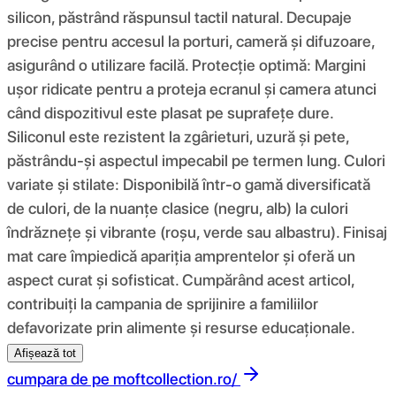
silicon, păstrând răspunsul tactil natural. Decupaje
precise pentru accesul la porturi, cameră și difuzoare,
asigurând o utilizare facilă. Protecție optimă: Margini
ușor ridicate pentru a proteja ecranul și camera atunci
când dispozitivul este plasat pe suprafețe dure.
Siliconul este rezistent la zgârieturi, uzură și pete,
păstrându-și aspectul impecabil pe termen lung. Culori
variate și stilate: Disponibilă într-o gamă diversificată
de culori, de la nuanțe clasice (negru, alb) la culori
îndrăznețe și vibrante (roșu, verde sau albastru). Finisaj
mat care împiedică apariția amprentelor și oferă un
aspect curat și sofisticat. Cumpărând acest articol,
contribuiți la campania de sprijinire a familiilor
defavorizate prin alimente și resurse educaționale.
Afișează tot
cumpara de pe
moftcollection.ro/