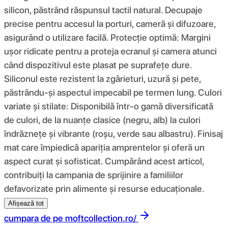
silicon, păstrând răspunsul tactil natural. Decupaje
precise pentru accesul la porturi, cameră și difuzoare,
asigurând o utilizare facilă. Protecție optimă: Margini
ușor ridicate pentru a proteja ecranul și camera atunci
când dispozitivul este plasat pe suprafețe dure.
Siliconul este rezistent la zgârieturi, uzură și pete,
păstrându-și aspectul impecabil pe termen lung. Culori
variate și stilate: Disponibilă într-o gamă diversificată
de culori, de la nuanțe clasice (negru, alb) la culori
îndrăznețe și vibrante (roșu, verde sau albastru). Finisaj
mat care împiedică apariția amprentelor și oferă un
aspect curat și sofisticat. Cumpărând acest articol,
contribuiți la campania de sprijinire a familiilor
defavorizate prin alimente și resurse educaționale.
Afișează tot
cumpara de pe
moftcollection.ro/