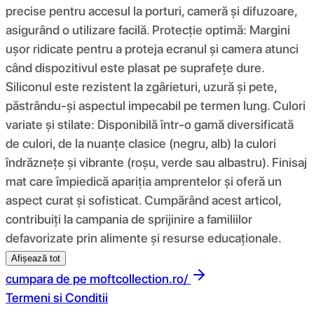
precise pentru accesul la porturi, cameră și difuzoare,
asigurând o utilizare facilă. Protecție optimă: Margini
ușor ridicate pentru a proteja ecranul și camera atunci
când dispozitivul este plasat pe suprafețe dure.
Siliconul este rezistent la zgârieturi, uzură și pete,
păstrându-și aspectul impecabil pe termen lung. Culori
variate și stilate: Disponibilă într-o gamă diversificată
de culori, de la nuanțe clasice (negru, alb) la culori
îndrăznețe și vibrante (roșu, verde sau albastru). Finisaj
mat care împiedică apariția amprentelor și oferă un
aspect curat și sofisticat. Cumpărând acest articol,
contribuiți la campania de sprijinire a familiilor
defavorizate prin alimente și resurse educaționale.
Afișează tot
cumpara de pe
moftcollection.ro/
Termeni si Conditii