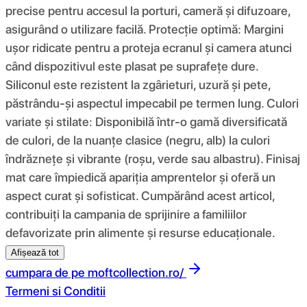
precise pentru accesul la porturi, cameră și difuzoare,
asigurând o utilizare facilă. Protecție optimă: Margini
ușor ridicate pentru a proteja ecranul și camera atunci
când dispozitivul este plasat pe suprafețe dure.
Siliconul este rezistent la zgârieturi, uzură și pete,
păstrându-și aspectul impecabil pe termen lung. Culori
variate și stilate: Disponibilă într-o gamă diversificată
de culori, de la nuanțe clasice (negru, alb) la culori
îndrăznețe și vibrante (roșu, verde sau albastru). Finisaj
mat care împiedică apariția amprentelor și oferă un
aspect curat și sofisticat. Cumpărând acest articol,
contribuiți la campania de sprijinire a familiilor
defavorizate prin alimente și resurse educaționale.
Afișează tot
cumpara de pe
moftcollection.ro/
Termeni si Conditii