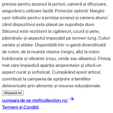
precise pentru accesul la porturi, cameră și difuzoare,
asigurând o utilizare facilă. Protecție optimă: Margini
ușor ridicate pentru a proteja ecranul și camera atunci
când dispozitivul este plasat pe suprafețe dure.
Siliconul este rezistent la zgârieturi, uzură și pete,
păstrându-și aspectul impecabil pe termen lung. Culori
variate și stilate: Disponibilă într-o gamă diversificată
de culori, de la nuanțe clasice (negru, alb) la culori
îndrăznețe și vibrante (roșu, verde sau albastru). Finisaj
mat care împiedică apariția amprentelor și oferă un
aspect curat și sofisticat. Cumpărând acest articol,
contribuiți la campania de sprijinire a familiilor
defavorizate prin alimente și resurse educaționale.
Afișează tot
cumpara de pe
moftcollection.ro/
Termeni si Conditii