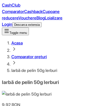
CashClub
Comparator
Cashback
Cupoane
reducere
Vouchere
Blog
Loializare
Login
Descarca extensia
Toggle menu
Acasa
Comparator preturi
Iarbă de pelin 50g Ierburi
Iarbă de pelin 50g Ierburi
9.92
RON