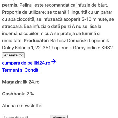
permis.
Pelinul este recomandat ca infuzie de băut.
Proporția de utilizare: se toarnă 1 linguriță cu un pahar
cu apă clocotită, se infuzează acoperit 5-10 minute, se
strecoară. Bea infuzia o dată pe zi A nu se lăsa la
îndemâna copiilor mici. A se proteja de lumină și
umiditate.
Producator:
Bartosz Domański Łopiennik
Dolny Kolonia 1, 22-351 Łopiennik Górny indice: KR32
Afișează tot
cumpara de pe
liki24.ro
Termeni si Conditii
Magazin:
liki24.ro
Cashback:
2 %
Abonare newsletter
Abonare