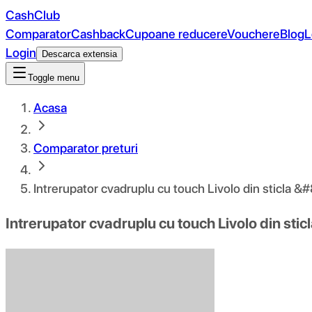
CashClub
Comparator
Cashback
Cupoane reducere
Vouchere
Blog
L
Login
Descarca extensia
Toggle menu
Acasa
Comparator preturi
Intrerupator cvadruplu cu touch Livolo din sticla &#
Intrerupator cvadruplu cu touch Livolo din stic