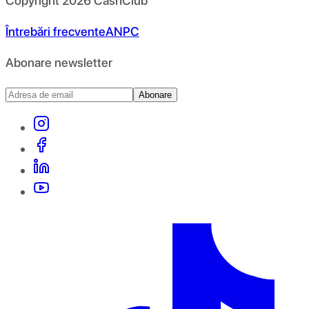
Copyright
2026
CashClub
Întrebări frecvente
ANPC
Abonare newsletter
Abonare