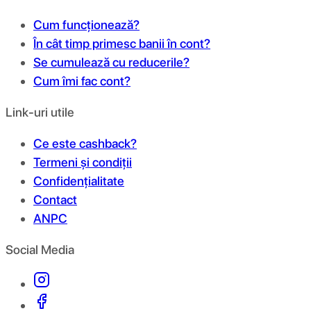
Cum funcționează?
În cât timp primesc banii în cont?
Se cumulează cu reducerile?
Cum îmi fac cont?
Link-uri utile
Ce este cashback?
Termeni și condiții
Confidențialitate
Contact
ANPC
Social Media