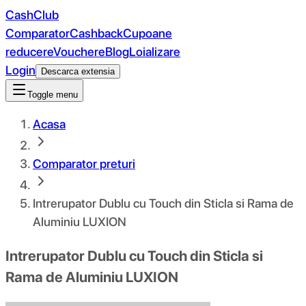
CashClub
Comparator
Cashback
Cupoane
reducere
Vouchere
Blog
Loializare
Login
Descarca extensia
Toggle menu
Acasa
Comparator preturi
Intrerupator Dublu cu Touch din Sticla si Rama de
Aluminiu LUXION
Intrerupator Dublu cu Touch din Sticla si
Rama de Aluminiu LUXION