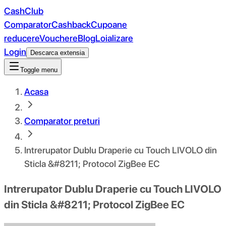
CashClub
Comparator
Cashback
Cupoane
reducere
Vouchere
Blog
Loializare
Login
Descarca extensia
Toggle menu
Acasa
Comparator preturi
Intrerupator Dublu Draperie cu Touch LIVOLO din
Sticla &#8211; Protocol ZigBee EC
Intrerupator Dublu Draperie cu Touch LIVOLO
din Sticla &#8211; Protocol ZigBee EC