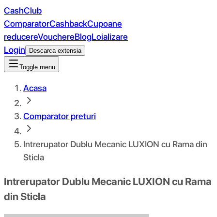
CashClub
Comparator
Cashback
Cupoane
reducere
Vouchere
Blog
Loializare
Login
Descarca extensia
Toggle menu
Acasa
Comparator preturi
Intrerupator Dublu Mecanic LUXION cu Rama din
Sticla
Intrerupator Dublu Mecanic LUXION cu Rama
din Sticla