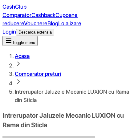
CashClub
Comparator
Cashback
Cupoane
reducere
Vouchere
Blog
Loializare
Login
Descarca extensia
Toggle menu
Acasa
Comparator preturi
Intrerupator Jaluzele Mecanic LUXION cu Rama
din Sticla
Intrerupator Jaluzele Mecanic LUXION cu
Rama din Sticla