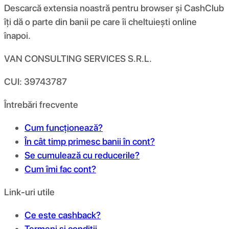
Descarcă extensia noastră pentru browser și CashClub
îți dă o parte din banii pe care îi cheltuiești online
înapoi.
VAN CONSULTING SERVICES S.R.L.
CUI: 39743787
Întrebări frecvente
Cum funcționează?
În cât timp primesc banii în cont?
Se cumulează cu reducerile?
Cum îmi fac cont?
Link-uri utile
Ce este cashback?
Termeni și condiții