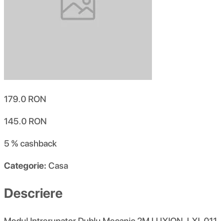
179.0
RON
145.0
RON
5 %
cashback
Categorie:
Casa
Descriere
Modul Intrerupator Dublu Mecanic 2M LUXION-LXI-011