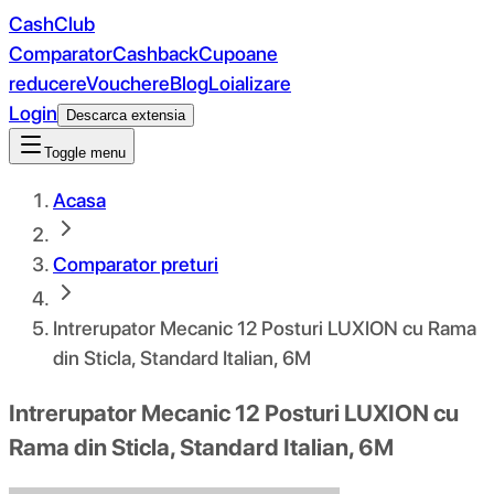
CashClub
Comparator
Cashback
Cupoane
reducere
Vouchere
Blog
Loializare
Login
Descarca extensia
Toggle menu
Acasa
Comparator preturi
Intrerupator Mecanic 12 Posturi LUXION cu Rama
din Sticla, Standard Italian, 6M
Intrerupator Mecanic 12 Posturi LUXION cu
Rama din Sticla, Standard Italian, 6M