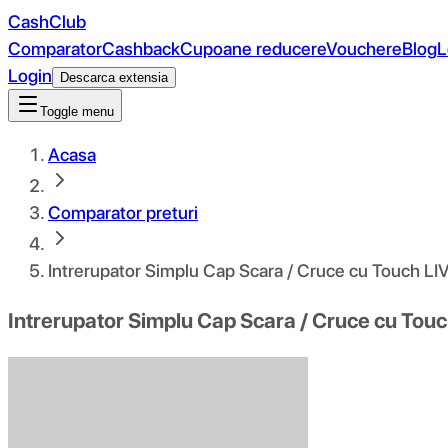
CashClub
Comparator
Cashback
Cupoane reducere
Vouchere
Blog
L
Login
Descarca extensia
Toggle menu
Acasa
Comparator preturi
Intrerupator Simplu Cap Scara / Cruce cu Touch LI
Intrerupator Simplu Cap Scara / Cruce cu Tou