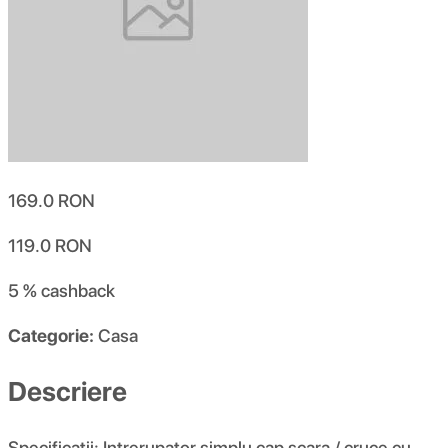
169.0
RON
119.0
RON
5 %
cashback
Categorie:
Casa
Descriere
Specificatii: Intrerupator simplu cap scara / cruce cu