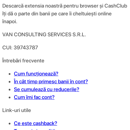
Descarcă extensia noastră pentru browser și CashClub
îți dă o parte din banii pe care îi cheltuiești online
înapoi.
VAN CONSULTING SERVICES S.R.L.
CUI: 39743787
Întrebări frecvente
Cum funcționează?
În cât timp primesc banii în cont?
Se cumulează cu reducerile?
Cum îmi fac cont?
Link-uri utile
Ce este cashback?