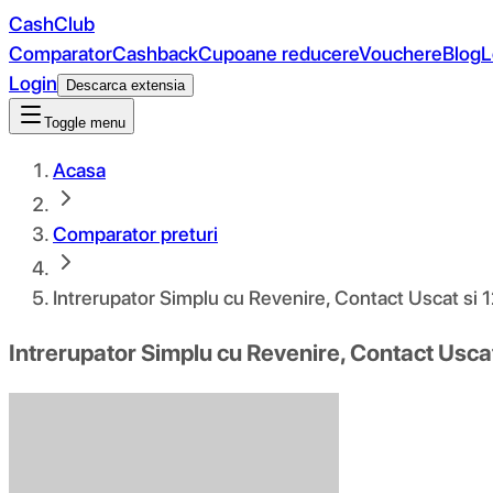
CashClub
Comparator
Cashback
Cupoane reducere
Vouchere
Blog
L
Login
Descarca extensia
Toggle menu
Acasa
Comparator preturi
Intrerupator Simplu cu Revenire, Contact Uscat si
Intrerupator Simplu cu Revenire, Contact Usc