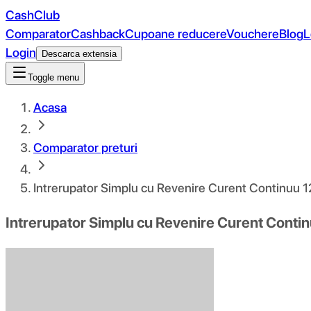
CashClub
Comparator
Cashback
Cupoane reducere
Vouchere
Blog
L
Login
Descarca extensia
Toggle menu
Acasa
Comparator preturi
Intrerupator Simplu cu Revenire Curent Continuu 
Intrerupator Simplu cu Revenire Curent Conti