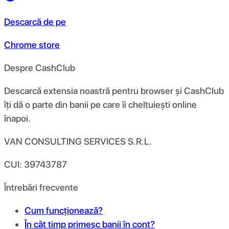
Descarcă de pe
Chrome store
Despre CashClub
Descarcă extensia noastră pentru browser și CashClub
îți dă o parte din banii pe care îi cheltuiești online
înapoi.
VAN CONSULTING SERVICES S.R.L.
CUI: 39743787
Întrebări frecvente
Cum funcționează?
În cât timp primesc banii în cont?