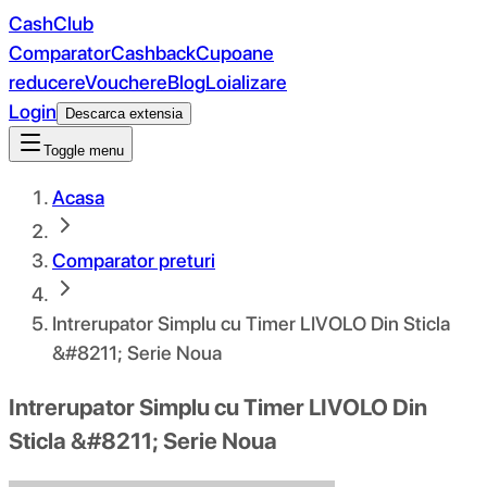
CashClub
Comparator
Cashback
Cupoane
reducere
Vouchere
Blog
Loializare
Login
Descarca extensia
Toggle menu
Acasa
Comparator preturi
Intrerupator Simplu cu Timer LIVOLO Din Sticla
&#8211; Serie Noua
Intrerupator Simplu cu Timer LIVOLO Din
Sticla &#8211; Serie Noua