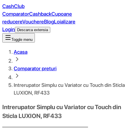
CashClub
Comparator
Cashback
Cupoane
reducere
Vouchere
Blog
Loializare
Login
Descarca extensia
Toggle menu
Acasa
Comparator preturi
Intrerupator Simplu cu Variator cu Touch din Sticla
LUXION, RF433
Intrerupator Simplu cu Variator cu Touch din
Sticla LUXION, RF433