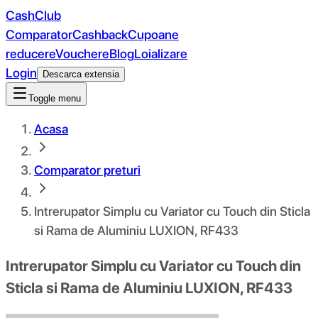
CashClub
Comparator
Cashback
Cupoane
reducere
Vouchere
Blog
Loializare
Login
Descarca extensia
Toggle menu
Acasa
Comparator preturi
Intrerupator Simplu cu Variator cu Touch din Sticla
si Rama de Aluminiu LUXION, RF433
Intrerupator Simplu cu Variator cu Touch din
Sticla si Rama de Aluminiu LUXION, RF433