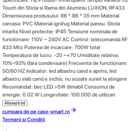
Touch din Sticla si Rama din Aluminiu LUXION, RF433
Dimensiunea produsului: 86 * 86 * 35 mm Material
carcasa: PVC Material ignifug Material panou: Sticla
intarita Nivel protectie: IP45 Tensiune nominala de
functionare: 110V ~ 240V AC Control: telecomanda RF
433 Mhz Puterea de incarcare: 700W total
Temperatura de lucru: -20 ~+70 Umiditate relativa:
10%~93% (fara condensare) Frecventa de functionare:
50/60 HZ Indicator: led albastru cand e aprins, led
albastru slab cand e inchis; nu scoate sunet la atingere
Recomandat: bec LED >5W dimabil Consumul de
energie: 0.02 W Longevitate: 100.000 de utilizari
Afișează tot
cumpara de pe
case-smart.ro
Termeni si Conditii