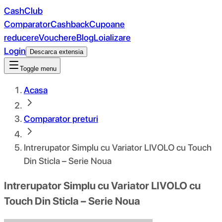
CashClub
Comparator
Cashback
Cupoane
reducere
Vouchere
Blog
Loializare
Login
Descarca extensia
Toggle menu
Acasa
Comparator preturi
Intrerupator Simplu cu Variator LIVOLO cu Touch
Din Sticla – Serie Noua
Intrerupator Simplu cu Variator LIVOLO cu
Touch Din Sticla – Serie Noua