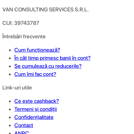
VAN CONSULTING SERVICES S.R.L.
CUI: 39743787
Întrebări frecvente
Cum funcționează?
În cât timp primesc banii în cont?
Se cumulează cu reducerile?
Cum îmi fac cont?
Link-uri utile
Ce este cashback?
Termeni și condiții
Confidențialitate
Contact
ANPC