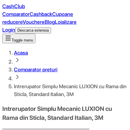
CashClub
Comparator
Cashback
Cupoane
reducere
Vouchere
Blog
Loializare
Login
Descarca extensia
Toggle menu
Acasa
Comparator preturi
Intrerupator Simplu Mecanic LUXION cu Rama din
Sticla, Standard Italian, 3M
Intrerupator Simplu Mecanic LUXION cu
Rama din Sticla, Standard Italian, 3M