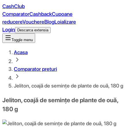
CashClub
Comparator
Cashback
Cupoane
reducere
Vouchere
Blog
Loializare
Login
Descarca extensia
Toggle menu
Acasa
Comparator preturi
Jeliton, coajă de semințe de plante de ouă, 180 g
Jeliton, coajă de semințe de plante de ouă,
180 g