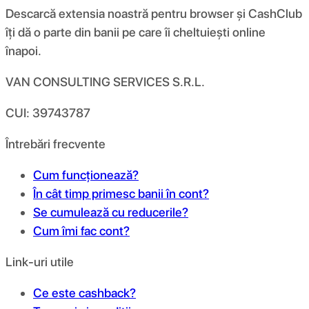
Descarcă extensia noastră pentru browser și CashClub
îți dă o parte din banii pe care îi cheltuiești online
înapoi.
VAN CONSULTING SERVICES S.R.L.
CUI: 39743787
Întrebări frecvente
Cum funcționează?
În cât timp primesc banii în cont?
Se cumulează cu reducerile?
Cum îmi fac cont?
Link-uri utile
Ce este cashback?