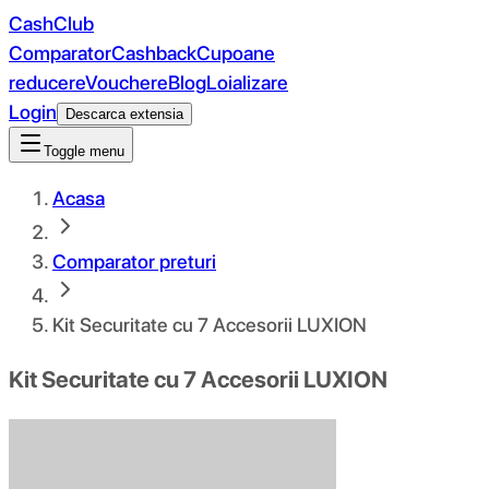
CashClub
Comparator
Cashback
Cupoane
reducere
Vouchere
Blog
Loializare
Login
Descarca extensia
Toggle menu
Acasa
Comparator preturi
Kit Securitate cu 7 Accesorii LUXION
Kit Securitate cu 7 Accesorii LUXION