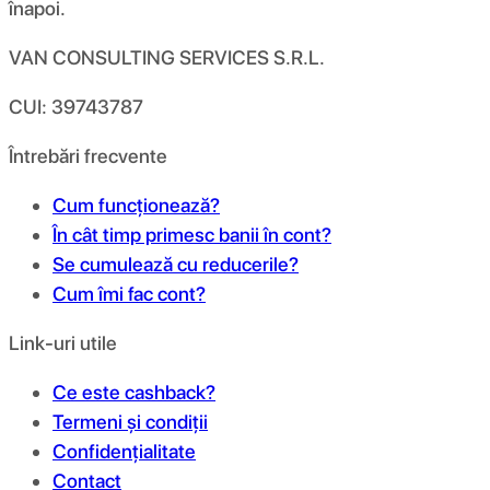
înapoi.
VAN CONSULTING SERVICES S.R.L.
CUI: 39743787
Întrebări frecvente
Cum funcționează?
În cât timp primesc banii în cont?
Se cumulează cu reducerile?
Cum îmi fac cont?
Link-uri utile
Ce este cashback?
Termeni și condiții
Confidențialitate
Contact