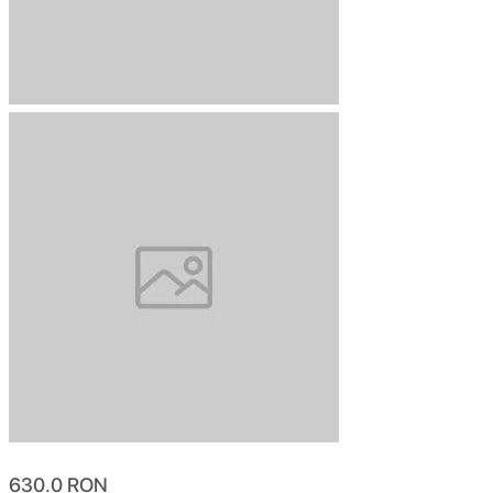
630.0
RON