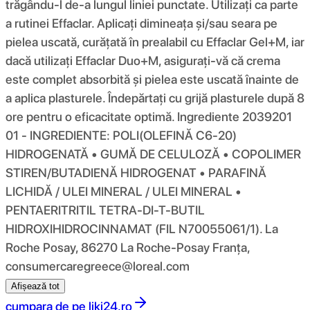
trăgându-l de-a lungul liniei punctate. Utilizați ca parte
a rutinei Effaclar. Aplicați dimineața și/sau seara pe
pielea uscată, curățată în prealabil cu Effaclar Gel+M, iar
dacă utilizați Effaclar Duo+M, asigurați-vă că crema
este complet absorbită și pielea este uscată înainte de
a aplica plasturele. Îndepărtați cu grijă plasturele după 8
ore pentru o eficacitate optimă. Ingrediente 2039201
01 - INGREDIENTE: POLI(OLEFINĂ C6-20)
HIDROGENATĂ • GUMĂ DE CELULOZĂ • COPOLIMER
STIREN/BUTADIENĂ HIDROGENAT • PARAFINĂ
LICHIDĂ / ULEI MINERAL / ULEI MINERAL •
PENTAERITRITIL TETRA-DI-T-BUTIL
HIDROXIHIDROCINNAMAT (FIL N70055061/1). La
Roche Posay, 86270 La Roche-Posay Franța,
consumercaregreece@loreal.com
Afișează tot
cumpara de pe
liki24.ro