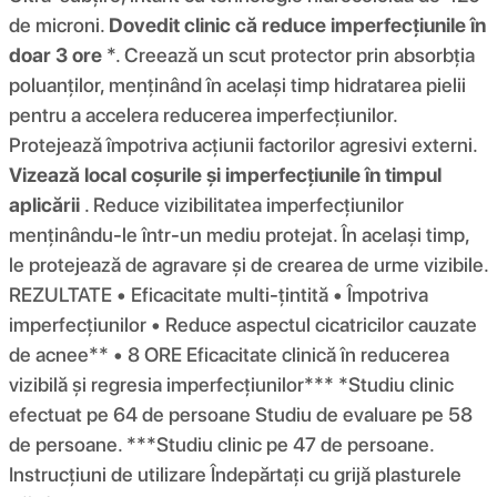
de microni.
Dovedit clinic că reduce imperfecțiunile în
doar 3 ore
*. Creează un scut protector prin absorbția
poluanților, menținând în același timp hidratarea pielii
pentru a accelera reducerea imperfecțiunilor.
Protejează împotriva acțiunii factorilor agresivi externi.
Vizează local coșurile și imperfecțiunile în timpul
aplicării
. Reduce vizibilitatea imperfecțiunilor
menținându-le într-un mediu protejat. În același timp,
le protejează de agravare și de crearea de urme vizibile.
REZULTATE • Eficacitate multi-țintită • Împotriva
imperfecțiunilor • Reduce aspectul cicatricilor cauzate
de acnee** • 8 ORE Eficacitate clinică în reducerea
vizibilă și regresia imperfecțiunilor*** *Studiu clinic
efectuat pe 64 de persoane Studiu de evaluare pe 58
de persoane. ***Studiu clinic pe 47 de persoane.
Instrucțiuni de utilizare Îndepărtați cu grijă plasturele