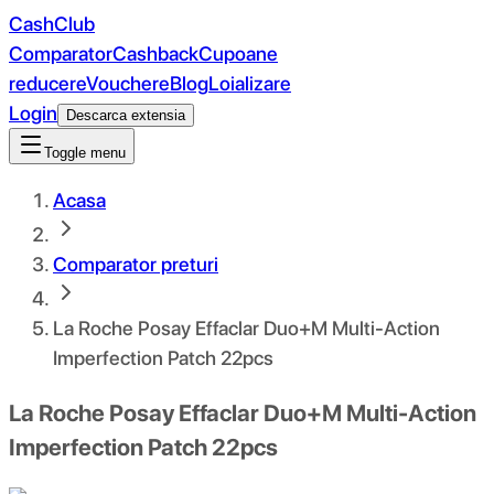
CashClub
Comparator
Cashback
Cupoane
reducere
Vouchere
Blog
Loializare
Login
Descarca extensia
Toggle menu
Acasa
Comparator preturi
La Roche Posay Effaclar Duo+M Multi-Action
Imperfection Patch 22pcs
La Roche Posay Effaclar Duo+M Multi-Action
Imperfection Patch 22pcs