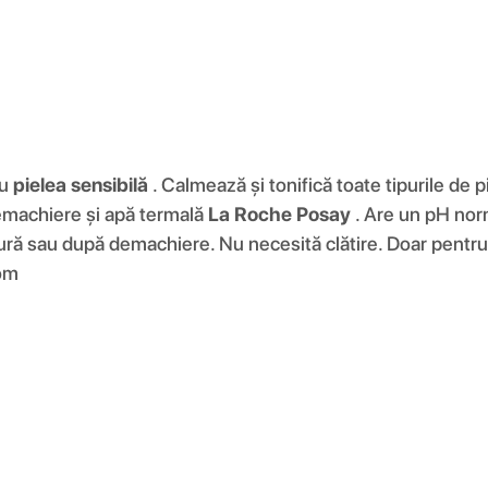
ru
pielea sensibilă
. Calmează și tonifică toate tipurile de 
emachiere și apă termală
La Roche Posay
. Are un pH norm
gură sau după demachiere. Nu necesită clătire. Doar pentru
om