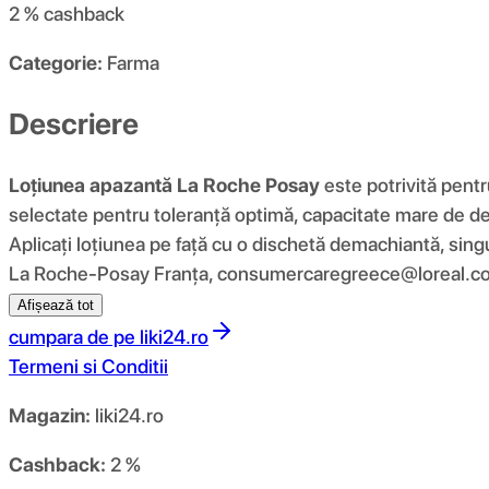
2 %
cashback
Categorie:
Farma
Descriere
Loțiunea apazantă La Roche Posay
este potrivită pent
selectate pentru toleranță optimă, capacitate mare de d
Aplicați loțiunea pe față cu o dischetă demachiantă, sin
La Roche-Posay Franța, consumercaregreece@loreal.c
Afișează tot
cumpara de pe
liki24.ro
Termeni si Conditii
Magazin:
liki24.ro
Cashback:
2 %