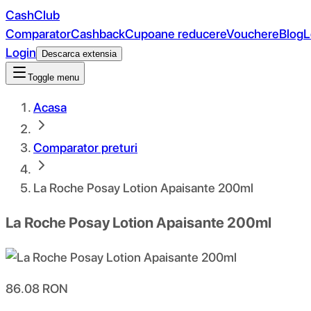
CashClub
Comparator
Cashback
Cupoane reducere
Vouchere
Blog
L
Login
Descarca extensia
Toggle menu
Acasa
Comparator preturi
La Roche Posay Lotion Apaisante 200ml
La Roche Posay Lotion Apaisante 200ml
86.08
RON