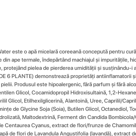
er este o apă micelară coreeană concepută pentru curățare
e din ape termale, îndepărtând machiajul și impuritățile, hi
, protejând pielea de pierderea umidității și susținându-i a
 6 PLANTE) demonstrează proprietăți antiinflamatorii și 
ielii. Produsul este hipoalergenic, fără parfum și fără alcool
 Pentilen Glicol, Cocamidopropil Hidroxisultaină, 1,2-Hexan
lil Glicol, Etilhexilglicerină, Alantoină, Uree, Caprilil/Cap
mințe de Glycine Soja (Soia), Butilen Glicol, Octanediol, T
drolizată, Maltodextrină, Ferment din Candida Bombicola/
ori de Centaurea Cyanus, extract de flori/frunze de Chamomi
pă de flori de Lavandula Angustifolia (lavandă), extract de