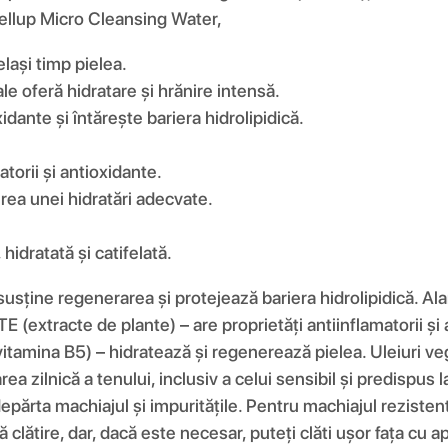
Cellup Micro Cleansing Water,
elași timp pielea.
le oferă hidratare și hrănire intensă.
dante și întărește bariera hidrolipidică.
rii și antioxidante.
erea unei hidratări adecvate.
hidratată și catifelată.
susține regenerarea și protejează bariera hidrolipidică. Al
tracte de plante) – are proprietăți antiinflamatorii și a
itamina B5) – hidratează și regenerează pielea. Uleiuri veg
 zilnică a tenului, inclusiv a celui sensibil și predispus la 
părta machiajul și impuritățile. Pentru machiajul rezistent
clătire, dar, dacă este necesar, puteți clăti ușor fața cu a