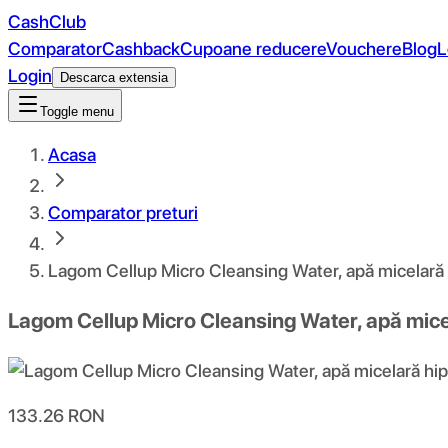
CashClub
Comparator
Cashback
Cupoane reducere
Vouchere
Blog
L
Login
Descarca extensia
Toggle menu
Acasa
Comparator preturi
Lagom Cellup Micro Cleansing Water, apă micelară h
Lagom Cellup Micro Cleansing Water, apă micel
133.26
RON