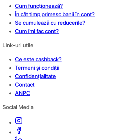
Cum funcționează?
În cât timp primesc banii în cont?
Se cumulează cu reducerile?
Cum îmi fac cont?
Link-uri utile
Ce este cashback?
Termeni și condiții
Confidențialitate
Contact
ANPC
Social Media