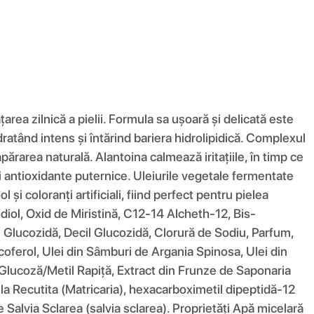
a zilnică a pielii. Formula sa ușoară și delicată este
dratând intens și întărind bariera hidrolipidică. Complexul
părarea naturală. Alantoina calmează iritațiile, în timp ce
antioxidante puternice. Uleiurile vegetale fermentate
 și coloranți artificiali, fiind perfect pentru pielea
ediol, Oxid de Miristină, C12-14 Alcheth-12, Bis-
ril Glucozidă, Decil Glucozidă, Clorură de Sodiu, Parfum,
ocoferol, Ulei din Sâmburi de Argania Spinosa, Ulei din
Glucoză/Metil Rapiță, Extract din Frunze de Saponaria
lla Recutita (Matricaria), hexacarboximetil dipeptidă-12
 Salvia Sclarea (salvia sclarea). Proprietăți Apă micelară