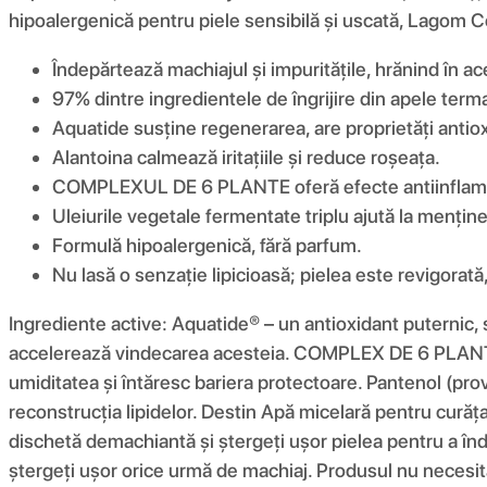
hipoalergenică pentru piele sensibilă și uscată, Lagom 
Îndepărtează machiajul și impuritățile, hrănind în ac
97% dintre ingredientele de îngrijire din apele terma
Aquatide susține regenerarea, are proprietăți antioxi
Alantoina calmează iritațiile și reduce roșeața.
COMPLEXUL DE 6 PLANTE oferă efecte antiinflamato
Uleiurile vegetale fermentate triplu ajută la mențin
Formulă hipoalergenică, fără parfum.
Nu lasă o senzație lipicioasă; pielea este revigorată, 
Ingrediente active: Aquatide® – un antioxidant puternic, 
accelerează vindecarea acesteia. COMPLEX DE 6 PLANTE (ex
umiditatea și întăresc bariera protectoare. Pantenol (prov
reconstrucția lipidelor. Destin Apă micelară pentru curățarea
dischetă demachiantă și ștergeți ușor pielea pentru a înde
ștergeți ușor orice urmă de machiaj. Produsul nu necesită 