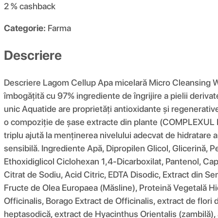
2 %
cashback
Categorie:
Farma
Descriere
Descriere Lagom Cellup Apa micelară Micro Cleansing Wat
îmbogățită cu 97% ingrediente de îngrijire a pielii derivat
unic Aquatide are proprietăți antioxidante și regenerative
o compoziție de șase extracte din plante (COMPLEXUL DE
triplu ajută la menținerea nivelului adecvat de hidratare a p
sensibilă. Ingrediente Apă, Dipropilen Glicol, Glicerină,
Ethoxidiglicol Ciclohexan 1,4-Dicarboxilat, Pantenol, Capri
Citrat de Sodiu, Acid Citric, EDTA Disodic, Extract din Se
Fructe de Olea Europaea (Măsline), Proteină Vegetală Hi
Officinalis, Borago Extract de Officinalis, extract de fl
heptasodică, extract de Hyacinthus Orientalis (zambilă), a