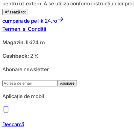
pentru uz extern. A se utiliza conform instrucțiunilor pro
Afișează tot
cumpara de pe
liki24.ro
Termeni si Conditii
Magazin:
liki24.ro
Cashback:
2 %
Abonare newsletter
Abonare
Aplicație de mobil
Descarcă