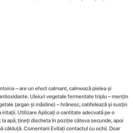
antoina – are un efect calmant, calmează pielea și
ntioxidante. Uleiuri vegetale fermentate triplu – mențin
etale (argan și măsline) – hrănesc, catifelează și susțin
iritații. Utilizare Aplicați o cantitate adecvată pe o
 la apă, țineți discheta în poziție câteva secunde, apoi
pă călduță. Comentarii Evitați contactul cu ochii. Doar