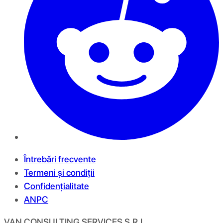
Întrebări frecvente
Termeni și condiții
Confidențialitate
ANPC
VAN CONSULTING SERVICES S.R.L.