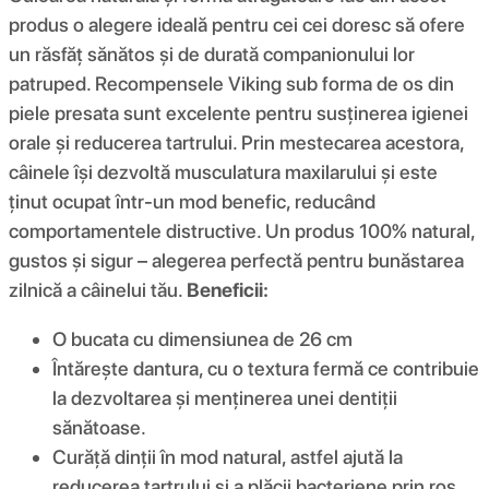
produs o alegere ideală pentru cei cei doresc să ofere
un răsfăț sănătos și de durată companionului lor
patruped. Recompensele Viking sub forma de os din
piele presata sunt excelente pentru susținerea igienei
orale și reducerea tartrului. Prin mestecarea acestora,
câinele își dezvoltă musculatura maxilarului și este
ținut ocupat într-un mod benefic, reducând
comportamentele distructive. Un produs 100% natural,
gustos și sigur – alegerea perfectă pentru bunăstarea
zilnică a câinelui tău.
Beneficii:
O bucata cu dimensiunea de 26 cm
Întărește dantura, cu o textura fermă ce contribuie
la dezvoltarea și menținerea unei dentiții
sănătoase.
Curăță dinții în mod natural, astfel ajută la
reducerea tartrului și a plăcii bacteriene prin ros.