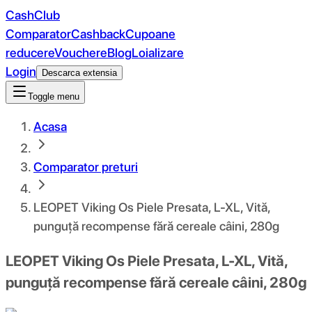
CashClub
Comparator
Cashback
Cupoane
reducere
Vouchere
Blog
Loializare
Login
Descarca extensia
Toggle menu
Acasa
Comparator preturi
LEOPET Viking Os Piele Presata, L-XL, Vită,
punguță recompense fără cereale câini, 280g
LEOPET Viking Os Piele Presata, L-XL, Vită,
punguță recompense fără cereale câini, 280g