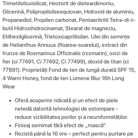
Trimetilsiloxisilicat, Hectorit de disteardimoniu,
Glicerină, Polipropilsilsesquioxan, Hidroxid de aluminiu,
Propanediol, Propilen carbonat, Pentaeritritil Tetra-di-t-
butil Hidroxihidrocinamat, Stearat de magneziu,
Etilhexilglicerină, Trietoxicaprililsilan. Ulei din semințe
de Helianthus Annuus (floarea-soarelui), extract din
frunze de Rosmarinus Officinalis (rozmarin), oxizi de
fier (ci 77491, Ci 77492, Ci 77499), dioxid de titan (ci
77891). Proprietăți Fond de ten de lungă durată SPF 15,
4 Warm Honey, fond de ten Lumene Blur 16h Long
Wear
Oferă acoperire ridicată și un efect de piele
netedă datorită tehnologiei de estompare -
reduce vizibilitatea porilor și a neuniformităților.
Finisaj semimat fără efect de „mască”.
Rezistă până la 16 ore – perfect pentru purtare pe