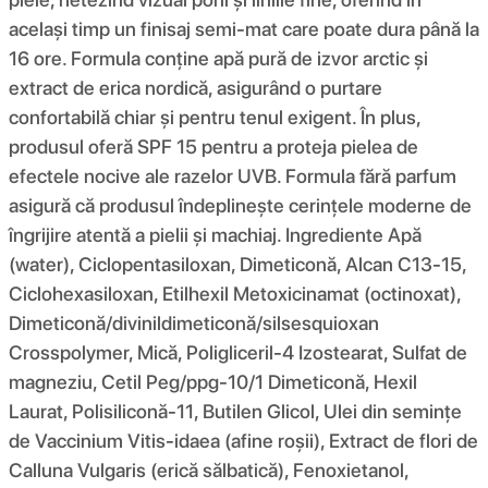
același timp un finisaj semi-mat care poate dura până la
16 ore. Formula conține apă pură de izvor arctic și
extract de erica nordică, asigurând o purtare
confortabilă chiar și pentru tenul exigent. În plus,
produsul oferă SPF 15 pentru a proteja pielea de
efectele nocive ale razelor UVB. Formula fără parfum
asigură că produsul îndeplinește cerințele moderne de
îngrijire atentă a pielii și machiaj. Ingrediente Apă
(water), Ciclopentasiloxan, Dimeticonă, Alcan C13-15,
Ciclohexasiloxan, Etilhexil Metoxicinamat (octinoxat),
Dimeticonă/divinildimeticonă/silsesquioxan
Crosspolymer, Mică, Poligliceril-4 Izostearat, Sulfat de
magneziu, Cetil Peg/ppg-10/1 Dimeticonă, Hexil
Laurat, Polisiliconă-11, Butilen Glicol, Ulei din semințe
de Vaccinium Vitis-idaea (afine roșii), Extract de flori de
Calluna Vulgaris (erică sălbatică), Fenoxietanol,