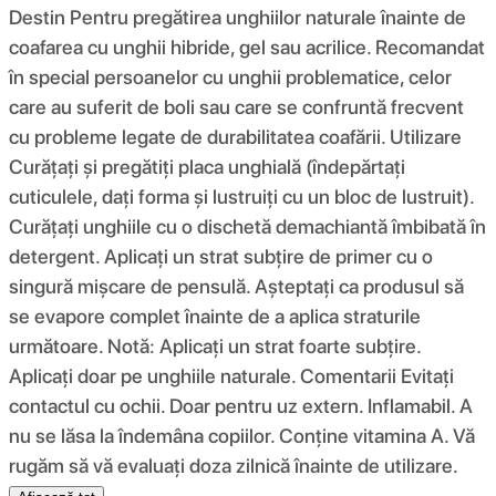
Destin Pentru pregătirea unghiilor naturale înainte de
coafarea cu unghii hibride, gel sau acrilice. Recomandat
în special persoanelor cu unghii problematice, celor
care au suferit de boli sau care se confruntă frecvent
cu probleme legate de durabilitatea coafării. Utilizare
Curățați și pregătiți placa unghială (îndepărtați
cuticulele, dați forma și lustruiți cu un bloc de lustruit).
Curățați unghiile cu o dischetă demachiantă îmbibată în
detergent. Aplicați un strat subțire de primer cu o
singură mișcare de pensulă. Așteptați ca produsul să
se evapore complet înainte de a aplica straturile
următoare. Notă: Aplicați un strat foarte subțire.
Aplicați doar pe unghiile naturale. Comentarii Evitați
contactul cu ochii. Doar pentru uz extern. Inflamabil. A
nu se lăsa la îndemâna copiilor. Conține vitamina A. Vă
rugăm să vă evaluați doza zilnică înainte de utilizare.