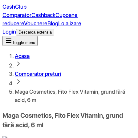
CashClub
Comparator
Cashback
Cupoane
reducere
Vouchere
Blog
Loializare
Login
Descarca extensia
Toggle menu
Acasa
Comparator preturi
Maga Cosmetics, Fito Flex Vitamin, grund fără
acid, 6 ml
Maga Cosmetics, Fito Flex Vitamin, grund
fără acid, 6 ml