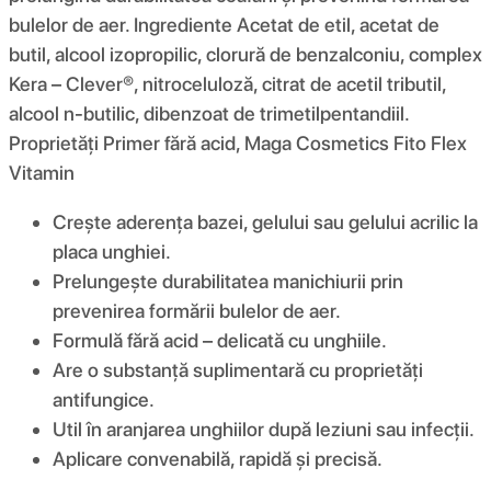
bulelor de aer. Ingrediente Acetat de etil, acetat de
butil, alcool izopropilic, clorură de benzalconiu, complex
Kera – Clever®, nitroceluloză, citrat de acetil tributil,
alcool n-butilic, dibenzoat de trimetilpentandiil.
Proprietăți Primer fără acid, Maga Cosmetics Fito Flex
Vitamin
Crește aderența bazei, gelului sau gelului acrilic la
placa unghiei.
Prelungește durabilitatea manichiurii prin
prevenirea formării bulelor de aer.
Formulă fără acid – delicată cu unghiile.
Are o substanță suplimentară cu proprietăți
antifungice.
Util în aranjarea unghiilor după leziuni sau infecții.
Aplicare convenabilă, rapidă și precisă.