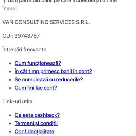
îți dă o parte din banii pe care îi cheltuiești online
înapoi.
VAN CONSULTING SERVICES S.R.L.
CUI: 39743787
Întrebări frecvente
Cum funcționează?
În cât timp primesc banii în cont?
Se cumulează cu reducerile?
Cum îmi fac cont?
Link-uri utile
Ce este cashback?
Termeni și condiții
Confidențialitate