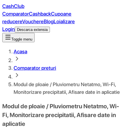
CashClub
Comparator
Cashback
Cupoane
reducere
Vouchere
Blog
Loializare
Login
Descarca extensia
Toggle menu
Acasa
Comparator preturi
Modul de ploaie / Pluviometru Netatmo, Wi-Fi,
Monitorizare precipitatii, Afisare date in aplicatie
Modul de ploaie / Pluviometru Netatmo, Wi-
Fi, Monitorizare precipitatii, Afisare date in
aplicatie