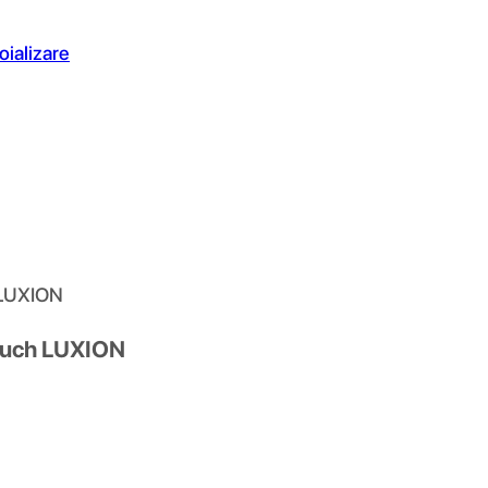
oializare
h LUXION
Touch LUXION