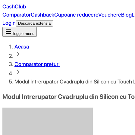
CashClub
Comparator
Cashback
Cupoane reducere
Vouchere
Blog
L
Login
Descarca extensia
Toggle menu
Acasa
Comparator preturi
Modul Intrerupator Cvadruplu din Silicon cu Touc
Modul Intrerupator Cvadruplu din Silicon cu 