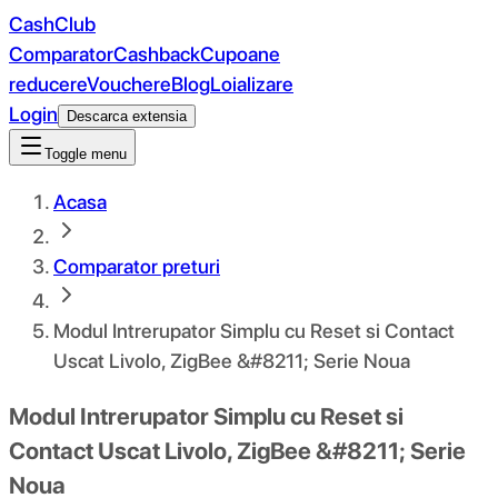
CashClub
Comparator
Cashback
Cupoane
reducere
Vouchere
Blog
Loializare
Login
Descarca extensia
Toggle menu
Acasa
Comparator preturi
Modul Intrerupator Simplu cu Reset si Contact
Uscat Livolo, ZigBee &#8211; Serie Noua
Modul Intrerupator Simplu cu Reset si
Contact Uscat Livolo, ZigBee &#8211; Serie
Noua