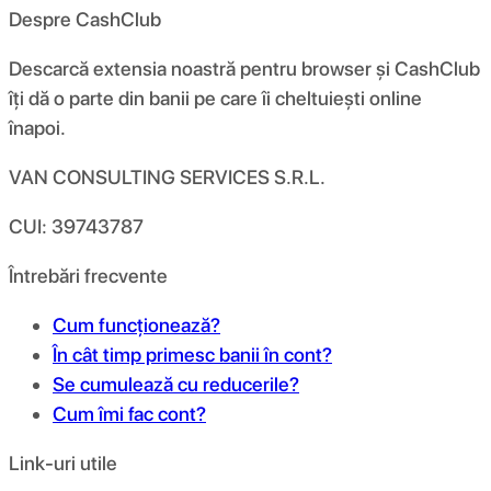
Despre CashClub
Descarcă extensia noastră pentru browser și CashClub
îți dă o parte din banii pe care îi cheltuiești online
înapoi.
VAN CONSULTING SERVICES S.R.L.
CUI: 39743787
Întrebări frecvente
Cum funcționează?
În cât timp primesc banii în cont?
Se cumulează cu reducerile?
Cum îmi fac cont?
Link-uri utile