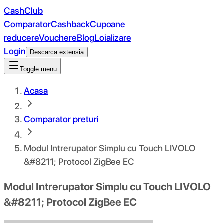
CashClub
Comparator
Cashback
Cupoane
reducere
Vouchere
Blog
Loializare
Login
Descarca extensia
Toggle menu
Acasa
Comparator preturi
Modul Intrerupator Simplu cu Touch LIVOLO
&#8211; Protocol ZigBee EC
Modul Intrerupator Simplu cu Touch LIVOLO
&#8211; Protocol ZigBee EC