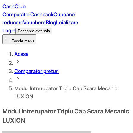
CashClub
Comparator
Cashback
Cupoane
reducere
Vouchere
Blog
Loializare
Login
Descarca extensia
Toggle menu
Acasa
Comparator preturi
Modul Intrerupator Triplu Cap Scara Mecanic
LUXION
Modul Intrerupator Triplu Cap Scara Mecanic
LUXION