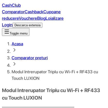
CashClub
Comparator
Cashback
Cupoane
reducere
Vouchere
Blog
Loializare
Login
Descarca extensia
Toggle menu
Acasa
Comparator preturi
Modul Intrerupator Triplu cu Wi-Fi + RF433 cu
Touch LUXION
Modul Intrerupator Triplu cu Wi-Fi + RF433
cu Touch LUXION